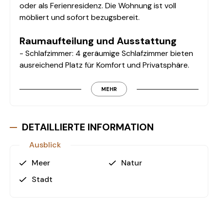
oder als Ferienresidenz. Die Wohnung ist voll
möbliert und sofort bezugsbereit.
Raumaufteilung und Ausstattung
- Schlafzimmer: 4 geräumige Schlafzimmer bieten
ausreichend Platz für Komfort und Privatsphäre.
- Wohnzimmer mit offener Küche: Der offene
Wohnbereich ist perfekt für gesellige Abende und
MEHR
Familienaktivitäten.
- Badezimmer: 3 modern ausgestattete
Badezimmer.
DETAILLIERTE INFORMATION
- Balkone & Terrasse: Genießen Sie die Aussicht
Ausblick
von 3 Balkonen und einer großzügigen Terrasse.
- Möblierung: Die Wohnung ist komplett möbliert
Meer
Natur
und bietet hochwertige Einrichtung für ein
Stadt
sofortiges Wohlfühlambiente.
Gemeinschaftliche Einrichtungen
- Schwimmbad: Ideal für entspannte Tage und