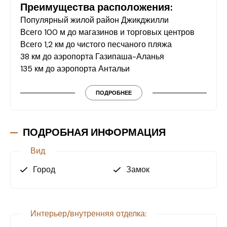
Преимущества расположения:
Популярный жилой район Джикджилли
Всего 100 м до магазинов и торговых центров
Всего 1,2 км до чистого песчаного пляжа
38 км до аэропорта Газипаша-Аланья
135 км до аэропорта Антальи
Планировка квартиры:
ПОДРОБНЕЕ
2 просторные спальни
2 ванные комнаты
Гостиная совмещенная с кухней
ПОДРОБНАЯ ИНФОРМАЦИЯ
Большой и уютный балкон
Вид
Инфраструктура в комплексе:
Город
Замок
Открытый бассейн, детский бассейн и аквапарк
Теннисный корт и баскетбольная площадка
Детская игровая площадка
Интерьер/внутренняя отделка:
Зона барбекю в ухоженном саду