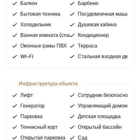
Автопарк
Балкон
Барбекю
Электрогенератор
Бытовая техника
Посудомоечная машина
Круглосуточная охрана и камеры
видеонаблюдения — безопасность и
Холодильник
Душевая кабина
спокойствие для всей семьи
Ванная комната (спальня)
Кондиционер
Почему стоит выбрать именно эту
Оконные рамы ПВХ
Терраса
квартиру?
WI-Fi
Стальная входная дверь
Эта квартира — идеальный вариант для тех, кто
ценит качество жизни и комфорт. Прекрасное
расположение, полный спектр социальных
Инфраструктура объекта:
удобств и отличная транспортная доступность
делают её привлекательной как для постоянного
Лифт
Сотрудник безопасности
проживания, так и для сдачи в аренду или
Генератор
Управляющий домом
инвестиций. Квартира подходит под получения
ВНЖ.
Парковка
Детская площадка
Теннисный корт
Открытый бассейн
Свяжитесь с нами уже сегодня, чтобы узнать
подробности и организовать просмотр квартиры!
Открытая парковка
Сад