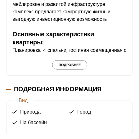
меблировке и развитой инфраструктуре
комплекс предлагает комфортную жизнь и
выгодную инвестиционную возможность.
Основные характеристики
квартиры:
Планировка: 4 спальни, гостиная совмещенная с
кухней, 3 ванные комнаты, 3 балкона.
Квартира полностью обставлена мебелью,
ПОДРОБНЕЕ
бытовой техникой и готова к проживанию.
Современный интерьер, просторные комнаты и
ПОДРОБНАЯ ИНФОРМАЦИЯ
качественная мебель делают эту квартиру
Вид
идеальным вариантом для семейного
проживания или сдачи в аренду.
Природа
Город
На бассейн
Инфраструктура жилого комплекса:
Озелененные территории и сад