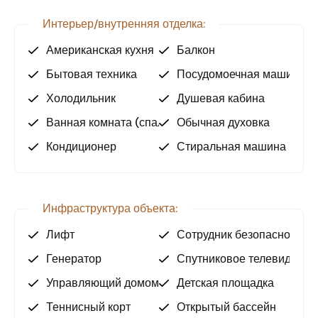
Бассейны: крытый и открытый бассейн
Теннисный корт
Интерьер/внутренняя отделка:
Аквапарк
Американская кухня
Балкон
Фитнес-центрСауна
Турецкий хамам
Бытовая техника
Посудомоечная машина
Игровая комната и детская площадка
Холодильник
Душевая кабина
Зона барбекю и пергола
Бар у бассейна
Ванная комната (спальня)
Обычная духовка
Круглосуточная охрана и служба ресепшн
Кондиционер
Стиральная машина
Электрогенератор
Центральная спутниковая система и система
внутренней связи
Закрытая парковка
Инфраструктура объекта:
Управляющая компания
Лифт
Сотрудник безопасности
Управляющий комплексом
Генератор
Спутниковое телевидение
Преимущества местоположения:
Управляющий домом
Детская площадка
1,1 км до моря
Теннисный корт
Открытый бассейн
300 м до больницы