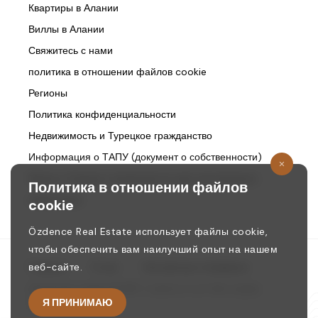
Квартиры в Алании
Виллы в Алании
Свяжитесь с нами
политика в отношении файлов cookie
Регионы
Политика конфиденциальности
Недвижимость и Турецкое гражданство
Информация о ТАПУ (документ о собственности)
Жизнь в Турции и возможности для иностранных
Политика в отношении файлов
инвесторов
cookie
Özdence Real Estate использует файлы cookie,
чтобы обеспечить вам наилучший опыт на нашем
веб-сайте.
Главная
/
О нас
/
Контактные телефоны
Авторские права © 1987. ozdence.com Все права
Я ПРИНИМАЮ
защищены.