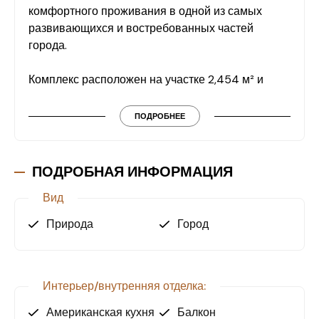
комфортного проживания в одной из самых
развивающихся и востребованных частей
города.
Комплекс расположен на участке 2,454 м² и
включает в себя 6 этажей, что позволяет создать
удобное пространство для жилья и
ПОДРОБНЕЕ
предоставляет жителям приватность и комфорт.
Планировка квартиры в Sky
ПОДРОБНАЯ ИНФОРМАЦИЯ
Residence:
Вид
Спальня, гостиная совмещенная с кухней,
ванная и балкон.
Природа
Город
Удобства и инфраструктура:
Открытый бассейн
Интерьер/внутренняя отделка:
подземная парковка на 35 машин и открытая
парковка на 17 машин
Американская кухня
Балкон