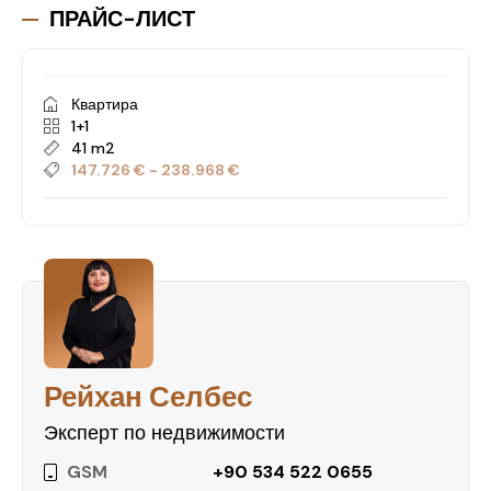
в одном из самых динамично развивающихся
ПРАЙС-ЛИСТ
районов Анталии.
Не упустите шанс стать владельцем квартиры в
Квартира
Sky Residence! Запишитесь на просмотр уже
1+1
сегодня и узнайте больше о доступных
41 m2
вариантах!
147.726 € - 238.968 €
Рейхан Селбес
Эксперт по недвижимости
GSM
+90 534 522 0655