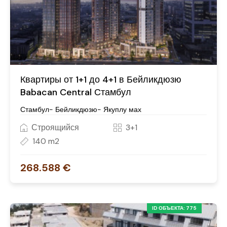
Квартиры от 1+1 до 4+1 в Бейликдюзю
Babacan Central Стамбул
Стамбул- Бейликдюзю- Якуплу мах
Строящийся
3+1
140 m2
268.588 €
ID ОБЪЕКТА: 775