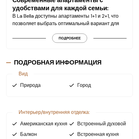
Современные апартаменты с
удобствами для каждой семьи:
В La Bella доступны апартаменты 1+1 и 2+1, что
позволяет выбрать оптимальный вариант для
вас. Все квартиры оснащены подогревом пола,
что обеспечит тепло и уют в любое время года.
ПОДРОБНЕЕ
Комплекс идеально подходит как для
постоянного проживания, так и для сдачи в
аренду.
ПОДРОБНАЯ ИНФОРМАЦИЯ
Вид
Роскошные удобства для
комфортного проживания:
Природа
Город
La Bella предлагает своим жителям
разнообразные социальные удобства, чтобы
ваш отдых и повседневная жизнь были
Интерьер/внутренняя отделка:
максимально удобными:
Американская кухня
Встроенный духовой шка
Автостоянка и открытая парковка.
Балкон
Встроенная кухня
Бассейн