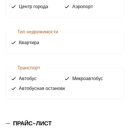
квартиры или виллы в La Bella!
Центр города
Аэропорт
Свяжитесь с нами уже сегодня, чтобы узнать
больше и записаться на просмотр!
Тип недвижимости
Квартира
Транспорт
Автобус
Микроавтобус
Автобусная остановка
ПРАЙС-ЛИСТ