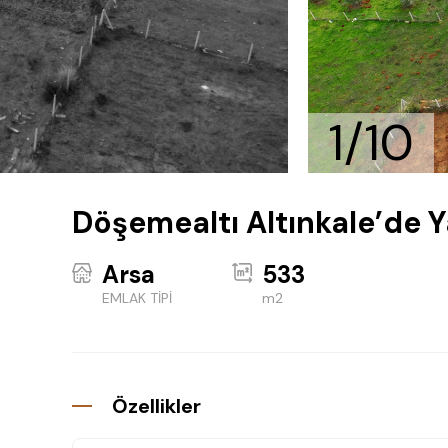
1/10
Döşemealtı Altınkale’de Ya
Arsa
533
EMLAK TİPİ
m2
Özellikler