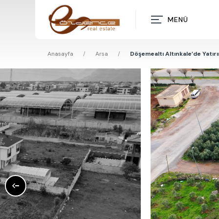
MENÜ
Anasayfa
/
Arsa
/
Döşemealtı Altınkale’de Yatırı