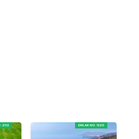
 2112
EMLAK NO: 1320