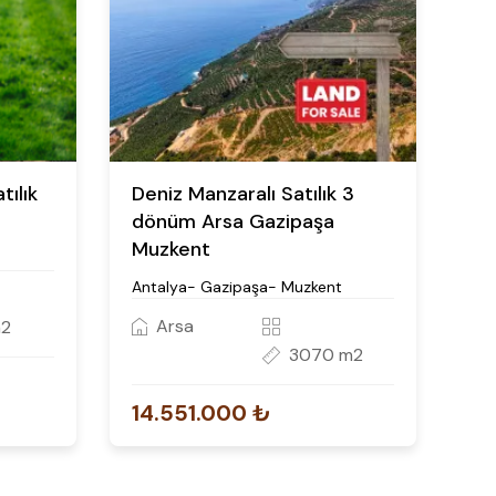
ılık
Deniz Manzaralı Satılık 3
dönüm Arsa Gazipaşa
Muzkent
Antalya- Gazipaşa- Muzkent
Arsa
m2
3070 m2
14.551.000 ₺