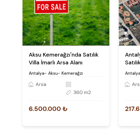
Aksu Kemerağzı'nda Satılık
Antal
Villa İmarlı Arsa Alanı
Satılı
Antalya- Aksu- Kemerağzı
Antaly
Arsa
Ars
360 m2
6.500.000 ₺
217.