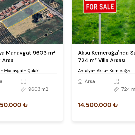
ya Manavgat 9603 m²
Aksu Kemerağzı'nda Sat
k Arsa
724 m² Villa Arsası
a- Manavgat- Çolaklı
Antalya- Aksu- Kemerağzı
a
Arsa
9603 m2
724 
650.000 ₺
14.500.000 ₺