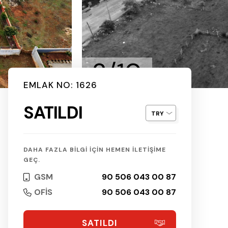
2/10
EMLAK NO: 1626
SATILDI
DAHA FAZLA BİLGİ İÇİN HEMEN İLETİŞİME
GEÇ.
GSM
90 506 043 00 87
OFİS
90 506 043 00 87
SATILDI