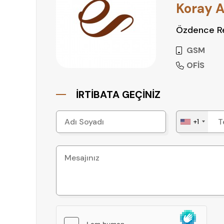
Koray A
Özdence Re
GSM
OFİS
İRTİBATA GEÇİNİZ
+1