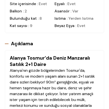
Site içerisinde
: Evet
Eşyalı
: Evet
Balkon
: 2
Asansör
: Var
Bulunduğu kat
: 8
Isıtma
: Yerden Isıtma
Kat sayısı
: 9
Beyaz Eşya
: Evet
Açıklama
Alanya Tosmur’da Deniz Manzaralı
Satılık 2+1 Daire
Alanya'nın gözde bölgelerinden Tosmur'da,
konforlu ve modern yaşam alanı sunan 2+1 satılık
daire sizleri bekliyor! 90m² genişliğinde, eşyalı ve
hemen taşınmaya hazır bu daire, deniz ve şehir
manzarası ile dikkat çekiyor. İster yatırım amaçlı
ister yaşam için tercih edilebilecek bu mülk,
merkezi konumu ve sunduğu sosyal olanaklarla