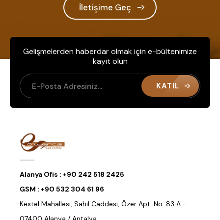
İletişime Geç
Gelişmelerden haberdar olmak için e-bültenimize
kayıt olun
KATIL
Alanya Ofis :
+90 242 518 2425
GSM :
+90 532 304 61 96
Kestel Mahallesi, Sahil Caddesi, Özer Apt. No. 83 A -
07400 Alanya / Antalya