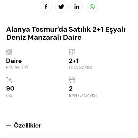
Alanya Tosmur'da Satılık 2+1 Eşyalı
Deniz Manzaralı Daire
Daire
2+1
EMLAK TİPİ
ODA SAYISI
90
2
m2
BANYO SAYISI
Özellikler