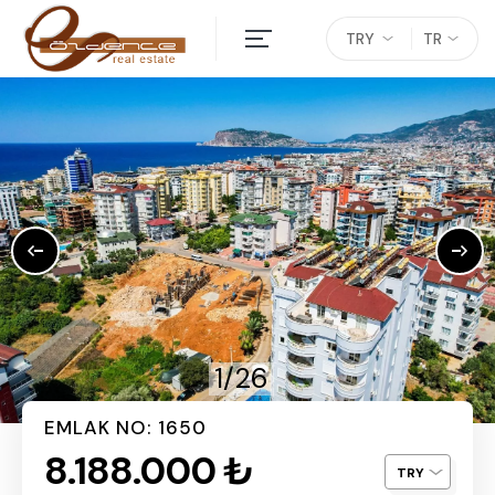
TRY
TR
1/26
EMLAK NO: 1650
8.188.000 ₺