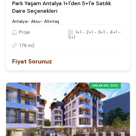
Park Yaşam Antalya 1+1'den 5+1'e Satılık
Daire Seçenekleri
Antalya- Aksu- Altıntaş
Proje
1+1 - 2+1 - 3+1 - 4+1 -
5+1
178 m2
Fiyat Sorunuz
EMLAK NO: 2013