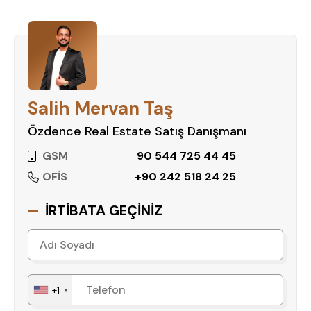
Salih Mervan Taş
Özdence Real Estate Satış Danışmanı
GSM
90 544 725 44 45
OFİS
+90 242 518 24 25
İRTİBATA GEÇİNİZ
+1