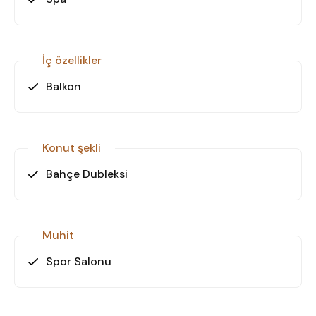
Beşiktaş’ın Benzersiz Yaşam Tarzı
• Avrupa Yakası'nın Boğaz kıyısındaki tarihi semti
• Zengin mutfak çeşitliliği, kafe ve restoran kültürü
İç özellikler
• Kültür, sanat, müzik ve gece hayatının merkezi
• Pazarlar, festivaller ve topluluk etkinlikleriyle canlı
Balkon
sosyal yaşam
• Şehirde olup aynı zamanda sahil huzurunu
yaşama imkânı
Konut şekli
Bahçe Dubleksi
Şehirde Huzuru Arayanlara Özel!
Babacan Meridian Residence’ta ayrıcalıklı yaşam
sizi bekliyor. 2026 teslim, prestijli lokasyon, modern
tasarım. Dairenizi şimdi seçin!
Muhit
Spor Salonu