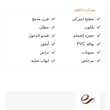
ميزات داخلية
مطبخ اميركي
فرن مدمج
بلكون
مطلي
حجرة الحمام
فيديو الدخول
نوافذ PVC
أبجور
سبوتات
تراس
مرحاض
ابواب صلبة