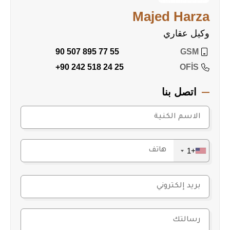
Majed Harza
وكيل عقاري
90 507 895 77 55
GSM
+90 242 518 24 25
OFİS
اتصل بنا
+1