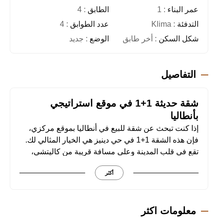
عمر البناء
: 1
الطابق
: 4
التدفئة
: Klima
عدد الطوابق
: 4
شكل السكن
: أخر طابق
الوضع
: جديد
التفاصيل
شقة حديثة 1+1 في موقع استراتيجي
بأنطاليا
إذا كنت تبحث عن شقة للبيع في أنطاليا بموقع مركزي،
فإن هذه الشقة 1+1 في حي دينيز هي الخيار المثالي لك.
تقع في قلب المدينة وعلى مسافة قريبة من كاليتشي،
شارع أتاتورك، الأسواق، المستشفيات والحدائق، مما
أكثر
يجعلها خيارًا مناسبًا للسكن أو الاستثمار.
مواصفات الشقة:
• المساحة: 70 م²
معلومات اكثر
• غرفة نوم + حمام ومرحاض