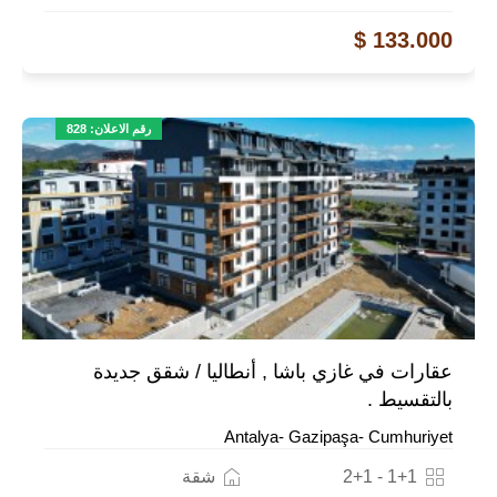
133.000 $
رقم الاعلان: 828
عقارات في غازي باشا , أنطاليا / شقق جديدة
بالتقسيط .
Antalya- Gazipaşa- Cumhuriyet
1+1 - 2+1
شقة