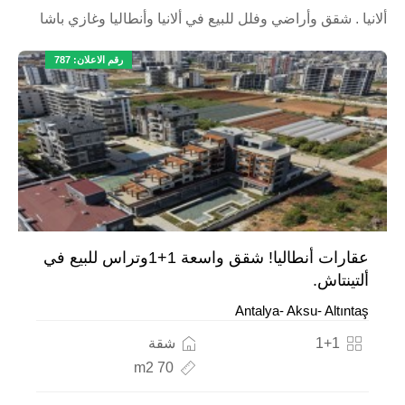
ألانيا . شقق وأراضي وفلل للبيع في ألانيا وأنطاليا وغازي باشا
رقم الاعلان: 787
عقارات أنطاليا! شقق واسعة 1+1وتراس للبيع في
ألتينتاش.
Antalya- Aksu- Altıntaş
1+1
شقة
70 m2