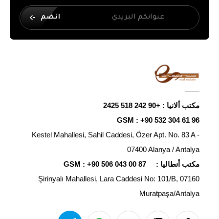
انضم
مكتب ألانيا :
+90 242 518 2425
GSM :
+90 532 304 61 96
Kestel Mahallesi, Sahil Caddesi, Özer Apt. No. 83 A -
07400 Alanya / Antalya
مكتب أنطاليا :
+90 506 043 00 87
GSM :
Şirinyalı Mahallesi, Lara Caddesi No: 101/B, 07160
Muratpaşa/Antalya