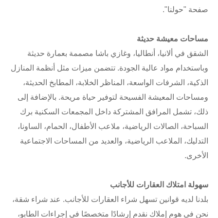
صفحة "حولنا".
مساحات معيشة حديثة
الشقق في ألانيا، أنطاليا، وغازي باشا مصممة بعمارة حديثة
وباستخدام مواد عالية الجودة. تتضمن ميزات مثل أنظمة المنازل
الذكية، الشرفات الواسعة، المناظر الخلابة، المطابخ الحديثة،
ومساحات المعيشة الفسيحة لتوفير حياة مريحة. بالإضافة إلى
ذلك، تشمل المرافق المشتركة داخل المجمعات السكنية برك
السباحة، الصالات الرياضية، ملاعب الأطفال، الحمام، الساونا،
التدليك، الملاعب الرياضية، والعديد من المساحات الاجتماعية
الأخرى.
سهولة امتلاك العقارات للأجانب
بلدنا لديه قوانين تسهل شراء العقارات للأجانب. عند شراء شقة،
نحن في هوم إملاك نقدم إرشادًا متخصصًا في إجراءات الطابو،