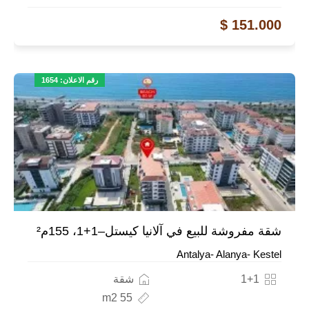
151.000 $
رقم الاعلان: 1654
شقة مفروشة للبيع في آلانيا كيستل–1+1، 155م²
Antalya- Alanya- Kestel
1+1
شقة
55 m2