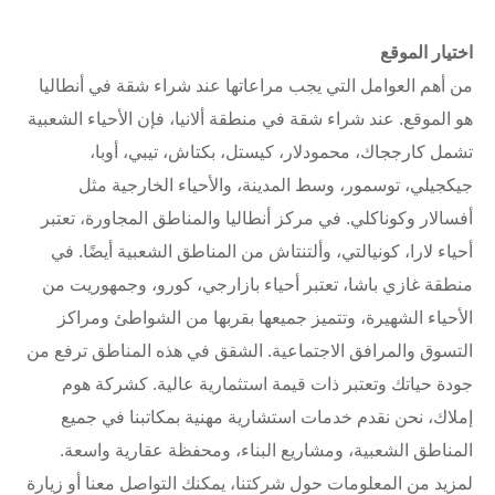
اختيار الموقع
من أهم العوامل التي يجب مراعاتها عند شراء شقة في أنطاليا
هو الموقع. عند شراء شقة في منطقة ألانيا، فإن الأحياء الشعبية
تشمل كارججاك، محمودلار، كيستل، بكتاش، تيبي، أوبا،
جيكجيلي، توسمور، وسط المدينة، والأحياء الخارجية مثل
أفسالار وكوناكلي. في مركز أنطاليا والمناطق المجاورة، تعتبر
أحياء لارا، كونيالتي، وألتنتاش من المناطق الشعبية أيضًا. في
منطقة غازي باشا، تعتبر أحياء بازارجي، كورو، وجمهوريت من
الأحياء الشهيرة، وتتميز جميعها بقربها من الشواطئ ومراكز
التسوق والمرافق الاجتماعية. الشقق في هذه المناطق ترفع من
جودة حياتك وتعتبر ذات قيمة استثمارية عالية. كشركة هوم
إملاك، نحن نقدم خدمات استشارية مهنية بمكاتبنا في جميع
المناطق الشعبية، ومشاريع البناء، ومحفظة عقارية واسعة.
لمزيد من المعلومات حول شركتنا، يمكنك التواصل معنا أو زيارة