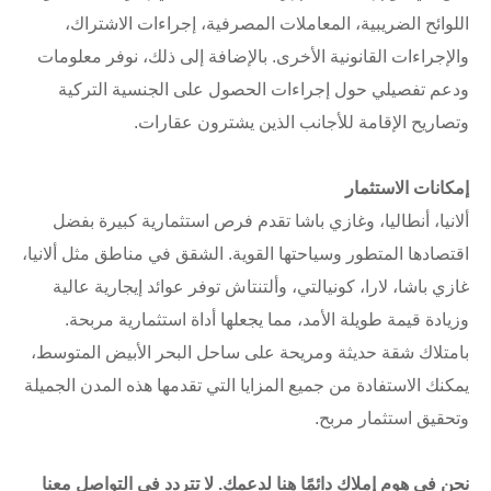
اللوائح الضريبية، المعاملات المصرفية، إجراءات الاشتراك،
والإجراءات القانونية الأخرى. بالإضافة إلى ذلك، نوفر معلومات
ودعم تفصيلي حول إجراءات الحصول على الجنسية التركية
وتصاريح الإقامة للأجانب الذين يشترون عقارات.
إمكانات الاستثمار
ألانيا، أنطاليا، وغازي باشا تقدم فرص استثمارية كبيرة بفضل
اقتصادها المتطور وسياحتها القوية. الشقق في مناطق مثل ألانيا،
غازي باشا، لارا، كونيالتي، وألتنتاش توفر عوائد إيجارية عالية
وزيادة قيمة طويلة الأمد، مما يجعلها أداة استثمارية مربحة.
بامتلاك شقة حديثة ومريحة على ساحل البحر الأبيض المتوسط،
يمكنك الاستفادة من جميع المزايا التي تقدمها هذه المدن الجميلة
وتحقيق استثمار مربح.
نحن في هوم إملاك دائمًا هنا لدعمك. لا تتردد في التواصل معنا