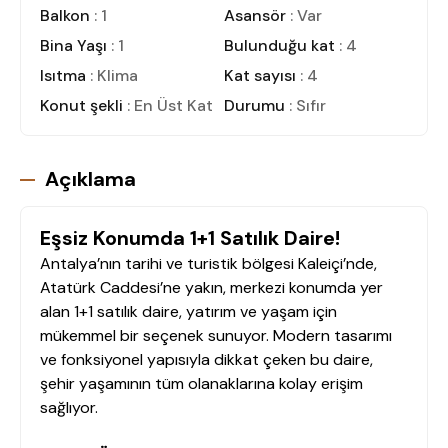
Balkon
: 1
Asansör
: Var
Bina Yaşı
: 1
Bulunduğu kat
: 4
Isıtma
: Klima
Kat sayısı
: 4
Konut şekli
: En Üst Kat
Durumu
: Sıfır
Açıklama
Eşsiz Konumda 1+1 Satılık Daire!
Antalya’nın tarihi ve turistik bölgesi Kaleiçi’nde,
Atatürk Caddesi’ne yakın, merkezi konumda yer
alan 1+1 satılık daire, yatırım ve yaşam için
mükemmel bir seçenek sunuyor. Modern tasarımı
ve fonksiyonel yapısıyla dikkat çeken bu daire,
şehir yaşamının tüm olanaklarına kolay erişim
sağlıyor.