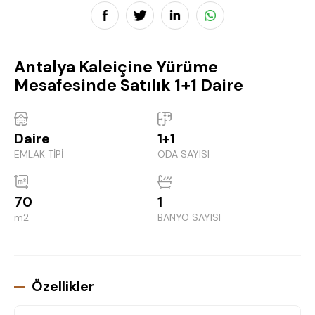
Antalya Kaleiçine Yürüme
Mesafesinde Satılık 1+1 Daire
Daire
1+1
EMLAK TİPİ
ODA SAYISI
70
1
m2
BANYO SAYISI
Özellikler