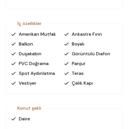
Gerek oturum gerekse kiralama amaçlı
düşünülebilecek bu satılık daire, Antalya’da emlak
yatırımı yapmak isteyenler için kaçırılmayacak bir
İç özellikler
fırsat!
Amerikan Mutfak
Ankastre Fırın
🏡 Bu eşsiz daireyi yerinde görmek için hemen
Balkon
Boyalı
bizimle iletişime geçin!
Duşakabin
Görüntülü Diafon
PVC Doğrama
Panjur
Spot Aydınlatma
Teras
Vestiyer
Çelik Kapı
Konut şekli
Daire