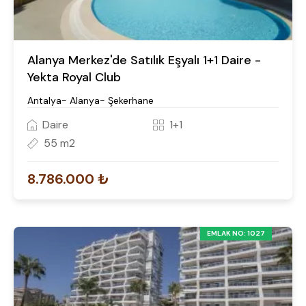
Alanya Merkez'de Satılık Eşyalı 1+1 Daire -
Yekta Royal Club
Antalya- Alanya- Şekerhane
Daire
1+1
55 m2
8.786.000 ₺
EMLAK NO: 1027