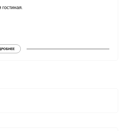
и гостиная.
лнца
ДРОБНЕЕ
 просторной и удобной для жизни.
ой инфраструктурой
 больницы и парки
я, так и для краткосрочной или долгосрочной