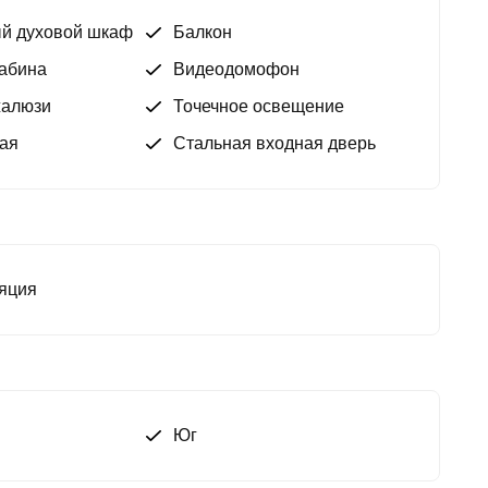
й духовой шкаф
Балкон
вестиций:
вижимость
абина
Видеодомофон
остор
жалюзи
Точечное освещение
в шаговой доступности
ая
Стальная входная дверь
ожение в недвижимость
временной квартиры в центре Антальи!
яция
Юг