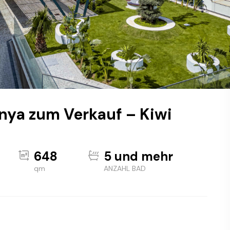
anya zum Verkauf – Kiwi
648
5 und mehr
qm
ANZAHL BAD