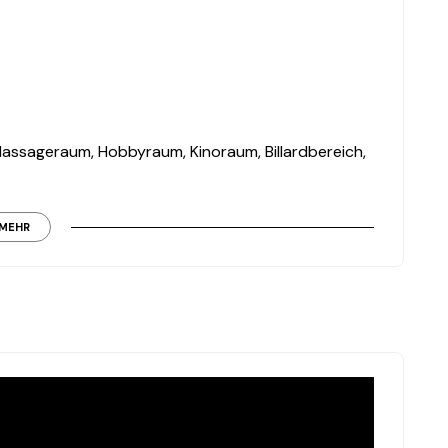
assageraum, Hobbyraum, Kinoraum, Billardbereich,
zimmer mit Ankleidezimmer und eigenem Bad,
MEHR
e Terrasse