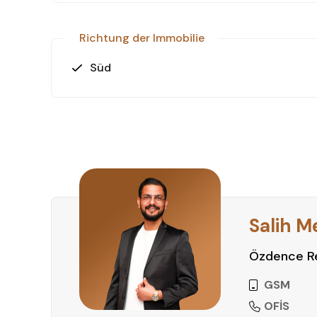
Richtung der Immobilie
Süd
Salih M
Özdence Re
GSM
OFİS