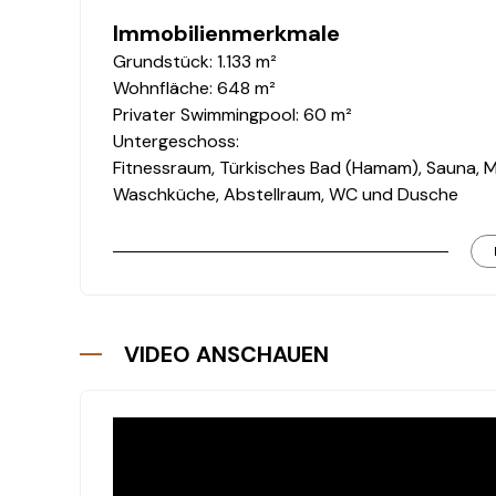
Immobilienmerkmale
Grundstück: 1.133 m²
Wohnfläche: 648 m²
Privater Swimmingpool: 60 m²
Untergeschoss:
Fitnessraum, Türkisches Bad (Hamam), Sauna, M
Waschküche, Abstellraum, WC und Dusche
Erdgeschoss
:
Großzügiges Wohnzimmer, offene Küche, Schlaf
Gemeinschaftsbad und Abstellraum
Obergeschoss:
3 Schlafzimmer (jeweils mit eigenem Bad), groß
VIDEO ANSCHAUEN
Parkplatz vorhanden
Lagevorteile
Wichtige Ziele in unmittelbarer Nähe:
Strand: 4 km
Gesundheitszentrum: 5 km