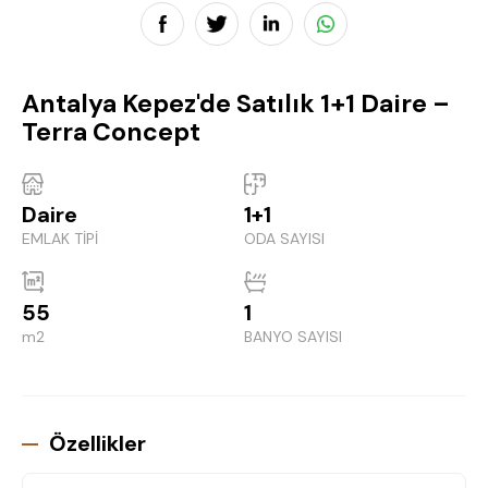
Antalya Kepez'de Satılık 1+1 Daire –
Terra Concept
Daire
1+1
EMLAK TİPİ
ODA SAYISI
55
1
m2
BANYO SAYISI
Özellikler