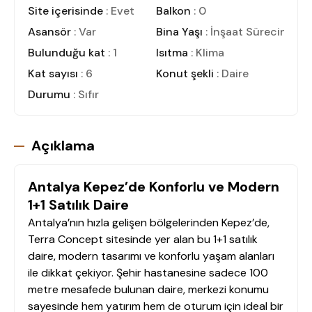
Site içerisinde
: Evet
Balkon
: 0
Asansör
: Var
Bina Yaşı
: İnşaat Sürecinde
Bulunduğu kat
: 1
Isıtma
: Klima
Kat sayısı
: 6
Konut şekli
: Daire
Durumu
: Sıfır
Açıklama
Antalya Kepez’de Konforlu ve Modern
1+1 Satılık Daire
Antalya’nın hızla gelişen bölgelerinden Kepez’de,
Terra Concept sitesinde yer alan bu 1+1 satılık
daire, modern tasarımı ve konforlu yaşam alanları
ile dikkat çekiyor. Şehir hastanesine sadece 100
metre mesafede bulunan daire, merkezi konumu
sayesinde hem yatırım hem de oturum için ideal bir