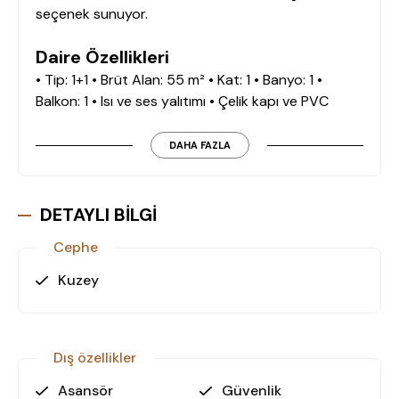
seçenek sunuyor.
Daire Özellikleri
• Tip: 1+1 • Brüt Alan: 55 m² • Kat: 1 • Banyo: 1 •
Balkon: 1 • Isı ve ses yalıtımı • Çelik kapı ve PVC
doğramalı dış cephe • Seramik zemin kaplama •
Multi veya VRF sistem klima • Merkezi ısıtma ve
DAHA FAZLA
sıcak su sistemi • Üçlü ankastre set • Modern
mutfak dolapları ve vestiyer • Alüminyum balkon
korkulukları
DETAYLI BİLGİ
Cephe
Sosyal Olanaklar ve Site Özellikleri
Terra Concept, sakinlerine üst düzey konfor ve
Kuzey
güvenlik sağlayan geniş sosyal olanaklara sahiptir:
• Yüzme havuzu ve çocuk havuzu • Fitness merkezi
Dış özellikler
ve sauna • Özel peyzaj alanları • Kapalı otopark •
Jeneratör ve su yumuşatma sistemi • Sensörlü
Asansör
Güvenlik