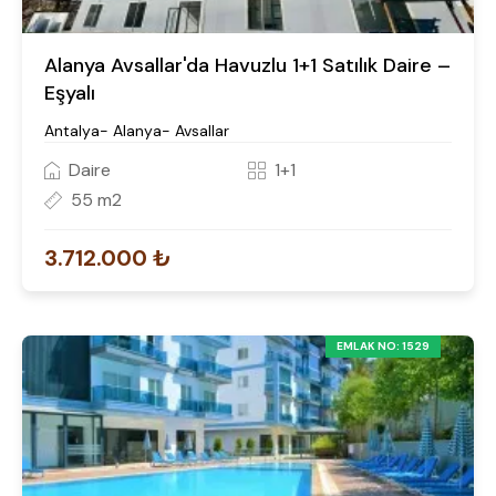
Alanya Avsallar'da Havuzlu 1+1 Satılık Daire –
Eşyalı
Antalya- Alanya- Avsallar
Daire
1+1
55 m2
3.712.000 ₺
EMLAK NO: 1529