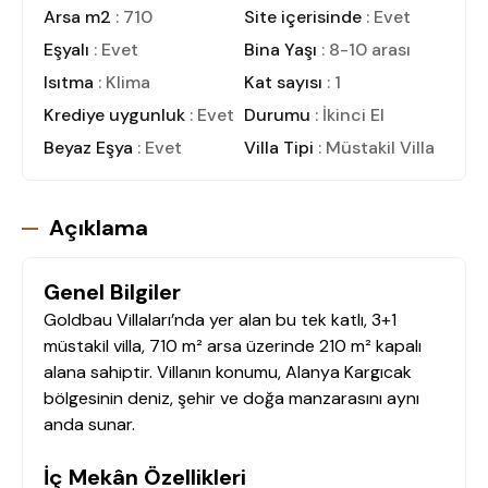
Arsa m2
: 710
Site içerisinde
: Evet
Eşyalı
: Evet
Bina Yaşı
: 8-10 arası
Isıtma
: Klima
Kat sayısı
: 1
Krediye uygunluk
: Evet
Durumu
: İkinci El
Beyaz Eşya
: Evet
Villa Tipi
: Müstakil Villa
Açıklama
Genel Bilgiler
Goldbau Villaları’nda yer alan bu tek katlı, 3+1
müstakil villa, 710 m² arsa üzerinde 210 m² kapalı
alana sahiptir. Villanın konumu, Alanya Kargıcak
bölgesinin deniz, şehir ve doğa manzarasını aynı
anda sunar.
İç Mekân Özellikleri