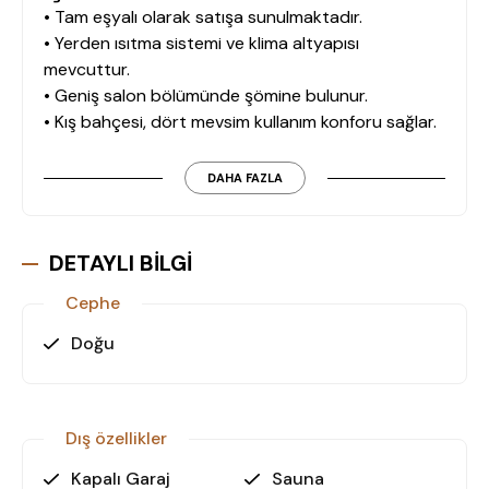
• Tam eşyalı olarak satışa sunulmaktadır.
• Yerden ısıtma sistemi ve klima altyapısı
mevcuttur.
• Geniş salon bölümünde şömine bulunur.
• Kış bahçesi, dört mevsim kullanım konforu sağlar.
• 2 banyo ve 3 WC, ferah ve fonksiyonel bir yaşam
alanı sunar.
DAHA FAZLA
Dış Mekân Özellikleri
• Müstakil yüzme havuzu ve geniş özel bahçe alanı
DETAYLI BİLGİ
bulunmaktadır.
Cephe
• Sauna, garaj ve depo alanları mevcuttur.
• Villanın bulunduğu parsel tamamen müstakil
Doğu
yapıdadır.
Konum ve Ulaşım
Dış özellikler
• Sahil 3 km mesafededir.
• Gazipaşa-Alanya Havalimanı 30 km, Antalya
Kapalı Garaj
Sauna