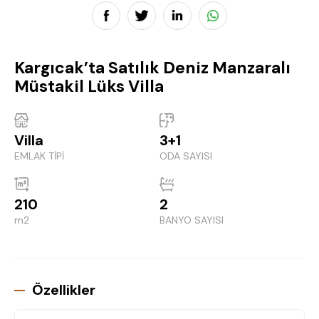
Kargıcak’ta Satılık Deniz Manzaralı
Müstakil Lüks Villa
Villa
3+1
EMLAK TİPİ
ODA SAYISI
210
2
m2
BANYO SAYISI
Özellikler