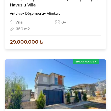
Havuzlu Villa
Antalya- Döşemealtı- Altınkale
Villa
6+1
350 m2
29.000.000 ₺
EMLAK NO: 1357