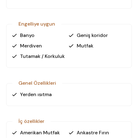
Havalimanı 145 km uzaklıktadır.
• Bölge, Alanya’nın doğusunda yer alan sessiz,
prestijli bir yaşam alanıdır.
Engelliye uygun
3. Neden Bu Villa?
Banyo
Geniş koridor
Bu villa, konforlu yaşam standartlarını doğa ile
Merdiven
Mutfak
birleştiren özel bir konsept sunar.
• Tek katlı mimarisiyle rahat yaşam alanları sağlar.
Tutamak / Korkuluk
• Tam müstakil yapı ve bahçe mahremiyet sunar.
• Denize ve şehir merkezine kolay ulaşım avantajı
bulunur.
Genel Özellikleri
Bu özel villayı yerinde görmek ve
Yerden ısıtma
detaylı bilgi almak için hemen bizimle
iletişime geçin. Alanya’nın prestijli
bölgesi Kargıcak’ta yeni yaşamınıza
İç özellikler
adım atın!
Amerikan Mutfak
Ankastre Fırın