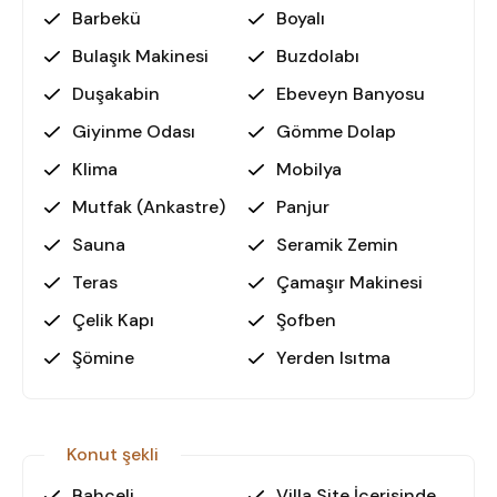
Barbekü
Boyalı
Bulaşık Makinesi
Buzdolabı
Duşakabin
Ebeveyn Banyosu
Giyinme Odası
Gömme Dolap
Klima
Mobilya
Mutfak (Ankastre)
Panjur
Sauna
Seramik Zemin
Teras
Çamaşır Makinesi
Çelik Kapı
Şofben
Şömine
Yerden Isıtma
Konut şekli
Bahçeli
Villa Site İçerisinde