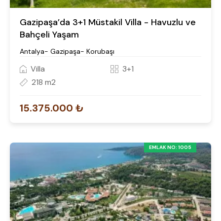
Gazipaşa’da 3+1 Müstakil Villa - Havuzlu ve
Bahçeli Yaşam
Antalya- Gazipaşa- Korubaşı
Villa
3+1
218 m2
15.375.000 ₺
EMLAK NO: 1005