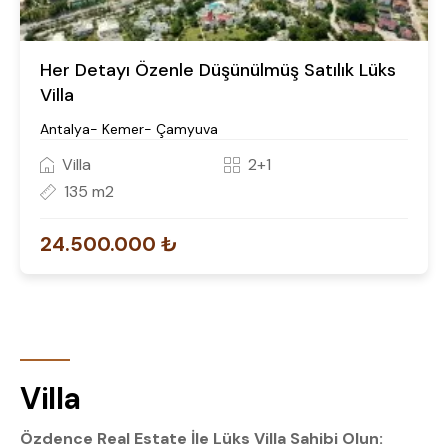
Her Detayı Özenle Düşünülmüş Satılık Lüks
Villa
Antalya- Kemer- Çamyuva
Villa
2+1
135 m2
24.500.000 ₺
Villa
Özdence Real Estate İle Lüks Villa Sahibi Olun: